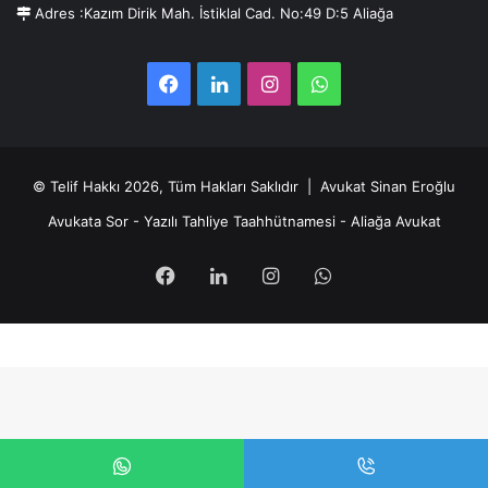
Adres :Kazım Dirik Mah. İstiklal Cad. No:49 D:5 Aliağa
Facebook
LinkedIn
Instagram
WhatsApp
© Telif Hakkı 2026, Tüm Hakları Saklıdır |
Avukat Sinan Eroğlu
Avukata Sor
-
Yazılı Tahliye Taahhütnamesi
-
Aliağa Avukat
Facebook
LinkedIn
Instagram
WhatsApp
Facebook
Twitter
WhatsApp
Telegram