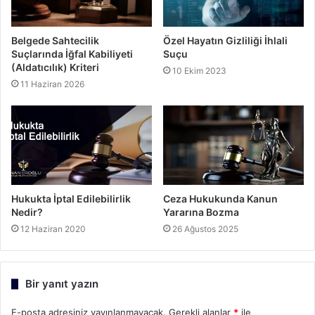
Belgede Sahtecilik
Özel Hayatın Gizliliği İhlali
Suçlarında İğfal Kabiliyeti
Suçu
(Aldatıcılık) Kriteri
10 Ekim 2023
11 Haziran 2026
Hukukta İptal Edilebilirlik
Ceza Hukukunda Kanun
Nedir?
Yararına Bozma
12 Haziran 2020
26 Ağustos 2025
Bir yanıt yazın
E-posta adresiniz yayınlanmayacak.
Gerekli alanlar
*
ile