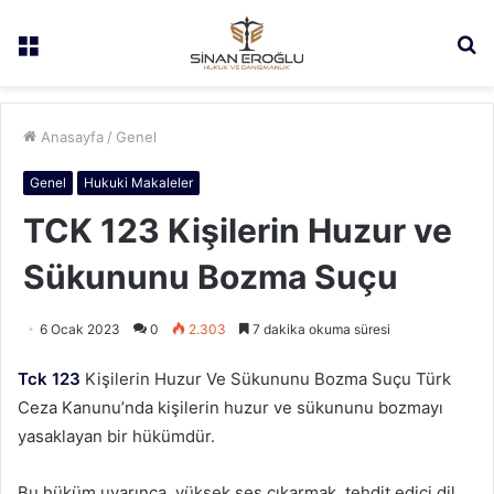
Menü
A
y
...
Anasayfa
/
Genel
Genel
Hukuki Makaleler
TCK 123 Kişilerin Huzur ve
Sükununu Bozma Suçu
6 Ocak 2023
0
2.303
7 dakika okuma süresi
Tck 123
Kişilerin Huzur Ve Sükununu Bozma Suçu Türk
Ceza Kanunu’nda kişilerin huzur ve sükununu bozmayı
yasaklayan bir hükümdür.
Bu hüküm uyarınca, yüksek ses çıkarmak, tehdit edici dil