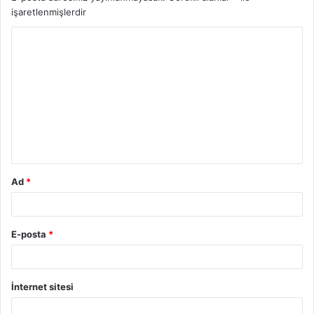
işaretlenmişlerdir
Y
o
r
u
m
*
Ad
*
E-posta
*
İnternet sitesi